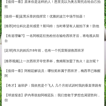
【值得一看】原来你是这样的人！恩里克以为奥古斯托在给自己拍
照
[值得一看]蓝黑乐章的指挥官！优雅的波兰中场节拍器！
[推荐]对位科比是何感受？斯玛特：当时希望有人能拍下来！防他
【有道理嘛?】一名阿根廷狂热粉丝在输给西班牙后，将电视从阳
台
[足球]伟大的姓氏❗️18年前，也有一个托雷斯拯救西班牙
[推荐视频]上一次西班牙夺世界杯，詹姆斯加盟了热火！这次呢？
【值得一看】阿根廷解说员：哪怕奖杯属于西班牙，梅西早已唤醒
阿
【奇才】迪班萨：我依然是个飞人 几个月前试训时我的垂直弹跳有
【球迷报道】萨内蒂鼓励阿根廷队：我们曾敢于梦想也渴望胜利，
但