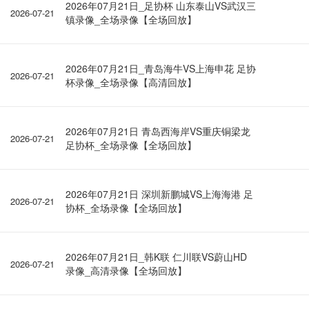
2026年07月21日_足协杯 山东泰山VS武汉三
2026-07-21
镇录像_全场录像【全场回放】
2026年07月21日_青岛海牛VS上海申花 足协
2026-07-21
杯录像_全场录像【高清回放】
2026年07月21日 青岛西海岸VS重庆铜梁龙
2026-07-21
足协杯_全场录像【全场回放】
2026年07月21日 深圳新鹏城VS上海海港 足
2026-07-21
协杯_全场录像【全场回放】
2026年07月21日_韩K联 仁川联VS蔚山HD
2026-07-21
录像_高清录像【全场回放】