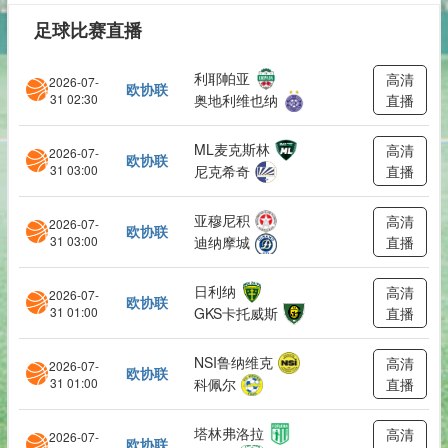
足球比赛直播
利耶帕亚
高清
2026-07-
欧协联
31 02:30
奥地利维也纳
直播
ML麦克斯林
高清
2026-07-
欧协联
31 03:00
尼克希奇
直播
亚穆尼积
高清
2026-07-
欧协联
31 03:00
迪纳摩城
直播
日利纳
高清
2026-07-
欧协联
31 01:00
GKS卡托威斯
直播
NSI鲁纳维克
高清
2026-07-
欧协联
31 01:00
科佩尔
直播
塔林弗洛拉
高清
2026-07-
欧协联