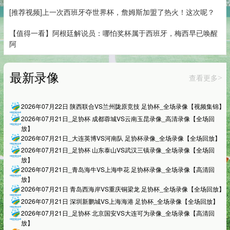
[推荐视频]上一次西班牙夺世界杯，詹姆斯加盟了热火！这次呢？
【值得一看】阿根廷解说员：哪怕奖杯属于西班牙，梅西早已唤醒
阿
最新录像
查看更多
>
2026年07月22日 陕西联合VS兰州陇原竞技 足协杯_全场录像【视频集锦】
2026年07月21日_足协杯 成都蓉城VS云南玉昆录像_高清录像【全场回
放】
2026年07月21日_大连英博VS河南队 足协杯录像_全场录像【全场回放】
2026年07月21日_足协杯 山东泰山VS武汉三镇录像_全场录像【全场回
放】
2026年07月21日_青岛海牛VS上海申花 足协杯录像_全场录像【高清回
放】
2026年07月21日 青岛西海岸VS重庆铜梁龙 足协杯_全场录像【全场回放】
2026年07月21日 深圳新鹏城VS上海海港 足协杯_全场录像【全场回放】
2026年07月21日_足协杯 北京国安VS大连可为录像_全场录像【高清回
放】