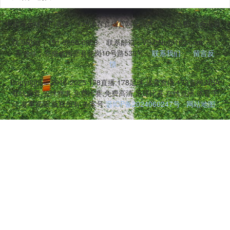
BA、中超等全球热门赛事。178体育直播官网无插件、高清流畅,适合电
联系电话：191-9890-0853
联系邮箱：VSZtNu@162.com
联
系地址：安徽省南部县龙岗10号路538号
联系我们
留言反
馈
Copyright © 2016-2025 178直播,178足球,体育直播,178官网,NBA
在线观看,篮球赛事,免费比赛,免费高清,足球比赛,在线直播,体育平
台,赛事视频 版权所有 备案号:
晋ICP备2024060247号
网站地图