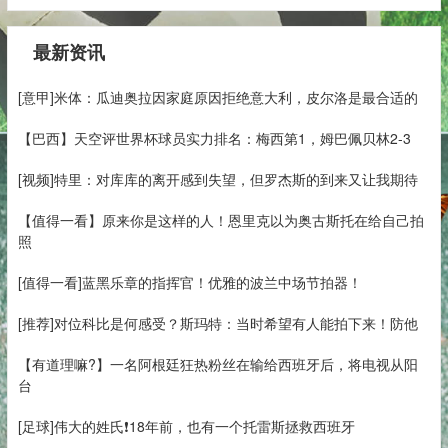
最新资讯
[意甲]米体：瓜迪奥拉因家庭原因拒绝意大利，皮尔洛是最合适的
【巴西】天空评世界杯球员实力排名：梅西第1，姆巴佩贝林2-3
[视频]特里：对库库的离开感到失望，但罗杰斯的到来又让我期待
【值得一看】原来你是这样的人！恩里克以为奥古斯托在给自己拍
照
[值得一看]蓝黑乐章的指挥官！优雅的波兰中场节拍器！
[推荐]对位科比是何感受？斯玛特：当时希望有人能拍下来！防他
【有道理嘛?】一名阿根廷狂热粉丝在输给西班牙后，将电视从阳
台
[足球]伟大的姓氏❗️18年前，也有一个托雷斯拯救西班牙