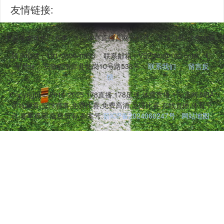
友情链接:
BA、中超等全球热门赛事。178体育直播官网无插件、高清流畅,适合电
联系电话：191-9890-0853
联系邮箱：VSZtNu@162.com
联
系地址：安徽省南部县龙岗10号路538号
联系我们
留言反
馈
Copyright © 2016-2025 178直播,178足球,体育直播,178官网,NBA
在线观看,篮球赛事,免费比赛,免费高清,足球比赛,在线直播,体育平
台,赛事视频 版权所有 备案号:
晋ICP备2024060247号
网站地图