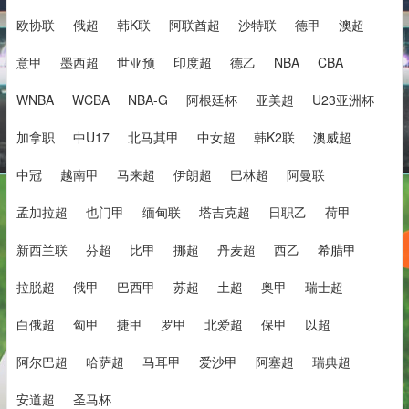
欧协联
俄超
韩K联
阿联酋超
沙特联
德甲
澳超
意甲
墨西超
世亚预
印度超
德乙
NBA
CBA
WNBA
WCBA
NBA-G
阿根廷杯
亚美超
U23亚洲杯
加拿职
中U17
北马其甲
中女超
韩K2联
澳威超
中冠
越南甲
马来超
伊朗超
巴林超
阿曼联
孟加拉超
也门甲
缅甸联
塔吉克超
日职乙
荷甲
新西兰联
芬超
比甲
挪超
丹麦超
西乙
希腊甲
拉脱超
俄甲
巴西甲
苏超
土超
奥甲
瑞士超
白俄超
匈甲
捷甲
罗甲
北爱超
保甲
以超
阿尔巴超
哈萨超
马耳甲
爱沙甲
阿塞超
瑞典超
安道超
圣马杯