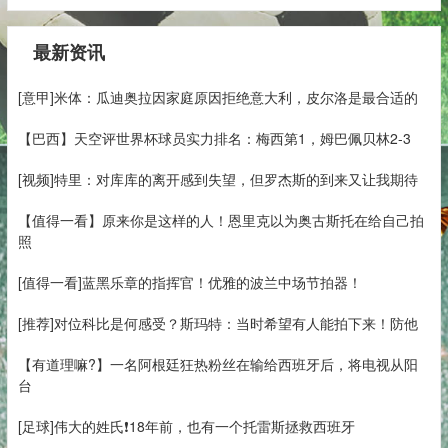
最新资讯
[意甲]米体：瓜迪奥拉因家庭原因拒绝意大利，皮尔洛是最合适的
【巴西】天空评世界杯球员实力排名：梅西第1，姆巴佩贝林2-3
[视频]特里：对库库的离开感到失望，但罗杰斯的到来又让我期待
【值得一看】原来你是这样的人！恩里克以为奥古斯托在给自己拍
照
[值得一看]蓝黑乐章的指挥官！优雅的波兰中场节拍器！
[推荐]对位科比是何感受？斯玛特：当时希望有人能拍下来！防他
【有道理嘛?】一名阿根廷狂热粉丝在输给西班牙后，将电视从阳
台
[足球]伟大的姓氏❗️18年前，也有一个托雷斯拯救西班牙